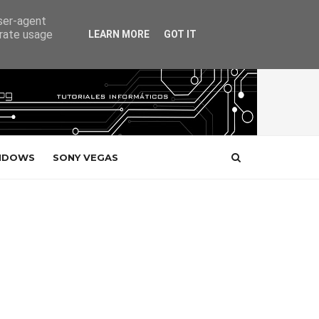
user-agent
erate usage
LEARN MORE
GOT IT
NDOWS
SONY VEGAS