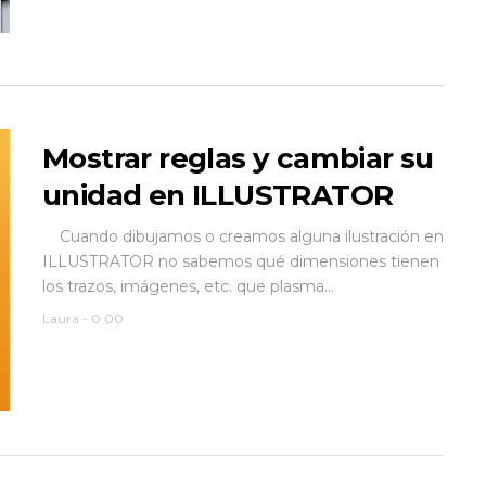
Mostrar reglas y cambiar su
unidad en ILLUSTRATOR
Cuando dibujamos o creamos alguna ilustración en
ILLUSTRATOR no sabemos qué dimensiones tienen
los trazos, imágenes, etc. que plasma...
Laura
-
0:00