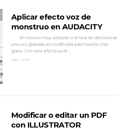
Aplicar efecto voz de
monstruo en AUDACITY
Un recurso muy utilizado a la hora de distorsionar
una voz grabada es modificarla para hacerla más
grave. Con este efecto podr...
Alex
-
0:00
Modificar o editar un PDF
con ILLUSTRATOR