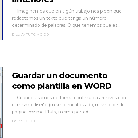
Imaginemos que en algún trabajo nos piden que
redactemos un texto que tenga un número
determinado de palabras. O que tenemos que es...
Blog AYTUTO
-
0:00
Guardar un documento
como plantilla en WORD
Cuando usamos de forma continuada archivos con
el mismo diseño (mismo encabezado, mismo pie de
página, mismo título, misma portad...
Laura
-
0:00