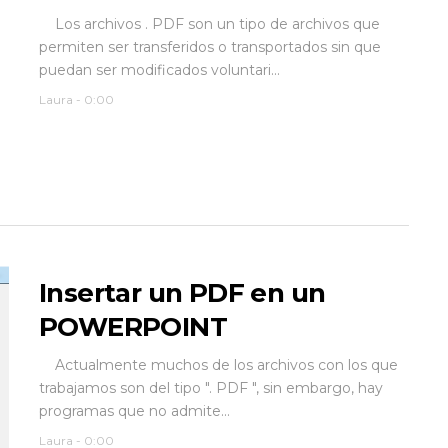
Los archivos . PDF son un tipo de archivos que
permiten ser transferidos o transportados sin que
puedan ser modificados voluntari...
Laura
-
0:00
Insertar un PDF en un
POWERPOINT
Actualmente muchos de los archivos con los que
trabajamos son del tipo ". PDF ", sin embargo, hay
programas que no admite...
Laura
-
0:00