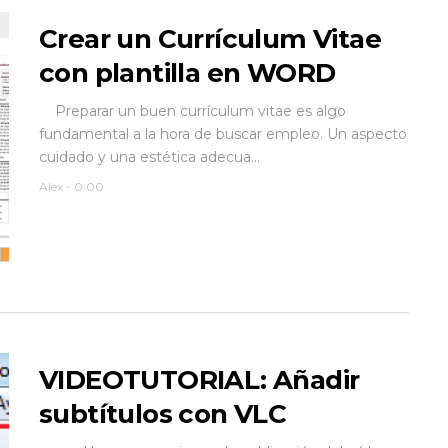
Crear un Currículum Vitae
con plantilla en WORD
Preparar un buen currículum vitae es algo
fundamental a la hora de buscar empleo. Un aspecto
cuidado y una estética adecua...
Alex
-
0:00
VIDEOTUTORIAL: Añadir
subtítulos con VLC