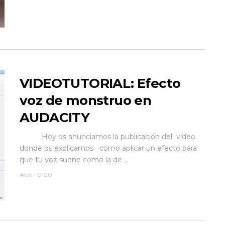
VIDEOTUTORIAL: Efecto
voz de monstruo en
AUDACITY
Hoy os anunciamos la publicación del vídeo
donde os explicamos cómo aplicar un efecto para
que tu voz suene como la de ...
Alex
-
0:00