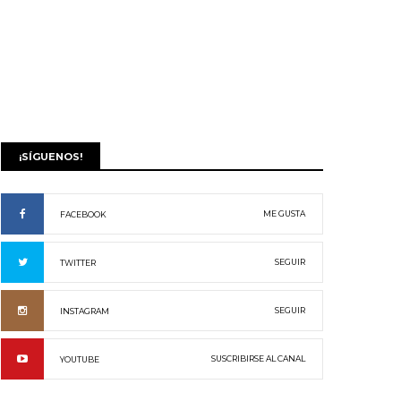
¡SÍGUENOS!
ME GUSTA
FACEBOOK
SEGUIR
TWITTER
SEGUIR
INSTAGRAM
SUSCRIBIRSE AL CANAL
YOUTUBE