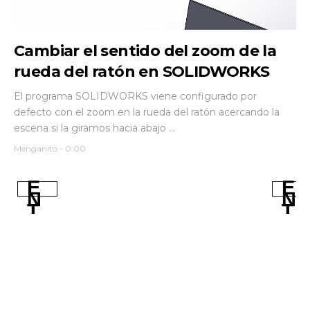
Cambiar el sentido del zoom de la
rueda del ratón en SOLIDWORKS
El programa SOLIDWORKS viene configurado por
defecto con el zoom en la rueda del ratón acercando la
escena si la giramos hacia abajo ...
Menganito
-
0:00
E
E
N
N
T
T
R
R
A
A
D
D
A
A
S
S
M
A
Á
N
S
TI