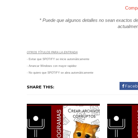
Compar
* Puede que algunos detalles no sean exactos deb
actualmen
OTROS TÍTULOS PARA LA ENTRADA
- Evitar que SPOTIFY se inicie automáticamente
- Arrancar Windows con mayor rapidez
- No quiero que SPOTIFY se abra automáticamente
Faceb
SHARE THIS: