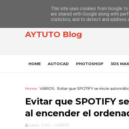
This site uses cookies from Google to d
are shared with Google along with perf
statistics, and to detect and address 
AYTUTO Blog
HOME
AUTOCAD
PHOTOSHOP
3DS MAX
Home
/
VARIOS
/
Evitar que SPOTIFY se inicie automát
Evitar que SPOTIFY s
al encender el ordena
Laura
0:00
-
VARIOS