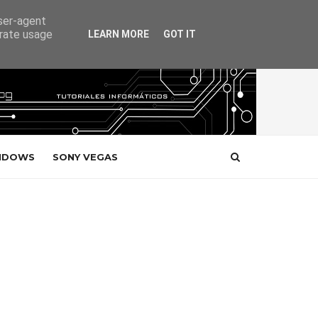
user-agent
erate usage
LEARN MORE
GOT IT
NDOWS
SONY VEGAS