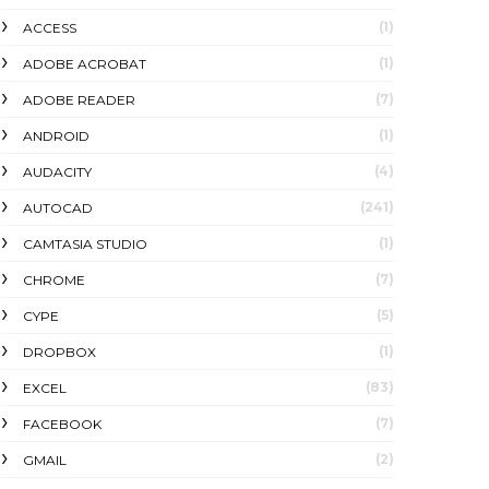
(1)
ACCESS
(1)
ADOBE ACROBAT
(7)
ADOBE READER
(1)
ANDROID
(4)
AUDACITY
(241)
AUTOCAD
(1)
CAMTASIA STUDIO
(7)
CHROME
(5)
CYPE
(1)
DROPBOX
(83)
EXCEL
(7)
FACEBOOK
(2)
GMAIL