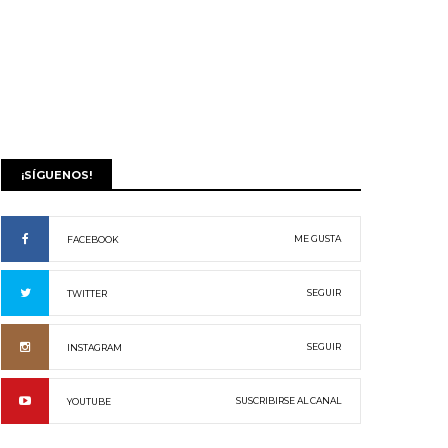
¡SÍGUENOS!
ME GUSTA
FACEBOOK
SEGUIR
TWITTER
SEGUIR
INSTAGRAM
SUSCRIBIRSE AL CANAL
YOUTUBE