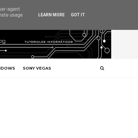
user-agent
erate usage
LEARN MORE
GOT IT
NDOWS
SONY VEGAS