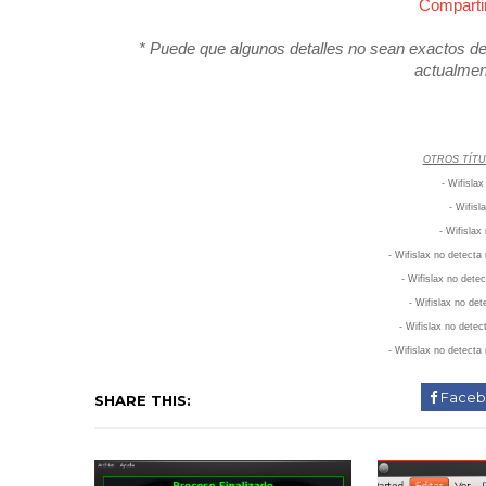
Compart
* Puede que algunos detalles no sean exactos deb
actualmen
OTROS TÍTU
- Wifisla
- Wifisl
- Wifislax
- Wifislax no detect
- Wifislax no dete
- Wifislax no det
- Wifislax no detec
- Wifislax no detecta 
Faceb
SHARE THIS: