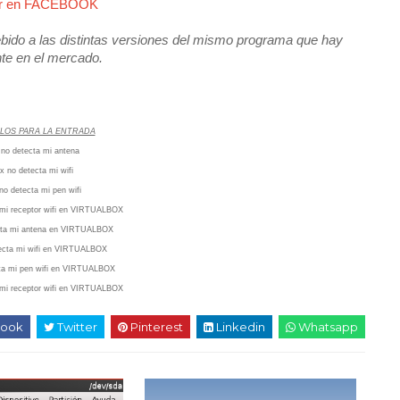
ir en FACEBOOK
ido a las distintas versiones del mismo programa que hay
te en el mercado.
LOS PARA LA ENTRADA
x no detecta mi antena
ax no detecta mi wifi
 no detecta mi pen wifi
a mi receptor wifi en VIRTUALBOX
cta mi antena
en
VIRTUALBOX
ecta mi wifi
en
VIRTUALBOX
ta mi pen wifi
en
VIRTUALBOX
mi receptor wifi
en
VIRTUALBOX
ook
Twitter
Pinterest
Linkedin
Whatsapp