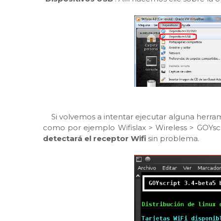
Si volvemos a intentar ejecutar alguna herramie
como por ejemplo Wifislax > Wireless > GO
detectará el receptor Wifi
sin problema.