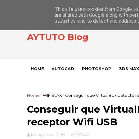
This site uses cookies from Google to d
are shared with Google along with perf
statistics, and to detect and address 
AYTUTO Blog
HOME
AUTOCAD
PHOTOSHOP
3DS MAX
Home
/
WIFISLAX
/
Conseguir que VirtualBox detecte n
Conseguir que Virtual
receptor Wifi USB
Menganito
0:00
-
WIFISLAX