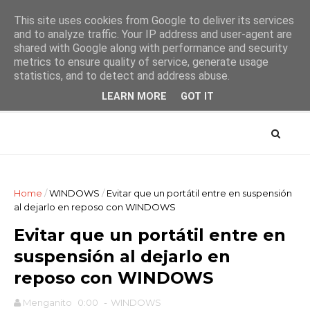
This site uses cookies from Google to deliver its services
and to analyze traffic. Your IP address and user-agent are
shared with Google along with performance and security
metrics to ensure quality of service, generate usage
AYTUTO Blog
statistics, and to detect and address abuse.
LEARN MORE
GOT IT
Home
/
WINDOWS
/
Evitar que un portátil entre en suspensión
al dejarlo en reposo con WINDOWS
Evitar que un portátil entre en
suspensión al dejarlo en
reposo con WINDOWS
Menganito
0:00
-
WINDOWS