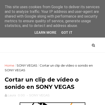
This site uses cookies from Google to deliver its services
and to analyze traffic. Your IP address and user-agent are
shared with Google along with performance and security
metrics to ensure quality of service, generate usage
AYTUTO Blog
statistics, and to detect and address abuse.
LEARN MORE
GOT IT
Home
/
SONY VEGAS
/
Cortar un clip de vídeo o sonido en
SONY VEGAS
Cortar un clip de vídeo o
sonido en SONY VEGAS
Laura
0:00
-
SONY VEGAS