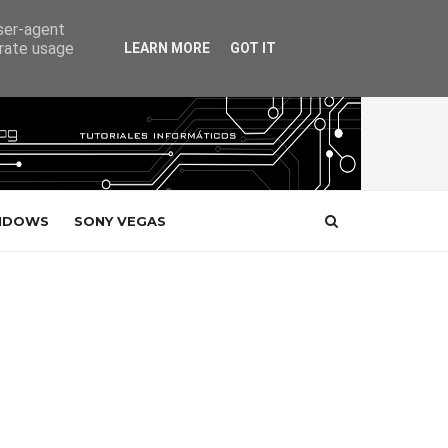
user-agent
erate usage
LEARN MORE
GOT IT
NDOWS
SONY VEGAS