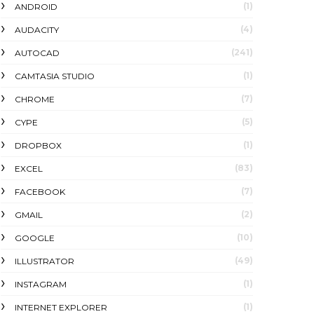
(1)
ANDROID
(4)
AUDACITY
(241)
AUTOCAD
(1)
CAMTASIA STUDIO
(7)
CHROME
(5)
CYPE
(1)
DROPBOX
(83)
EXCEL
(7)
FACEBOOK
(2)
GMAIL
(10)
GOOGLE
(49)
ILLUSTRATOR
(1)
INSTAGRAM
(1)
INTERNET EXPLORER