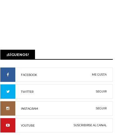
¡SÍGUENOS!
ME GUSTA
FACEBOOK
SEGUIR
TWITTER
SEGUIR
INSTAGRAM
SUSCRIBIRSE AL CANAL
YOUTUBE