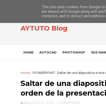
This site uses cookies from Google to d
are shared with Google along with perf
statistics, and to detect and address 
AYTUTO Blog
HOME
AUTOCAD
PHOTOSHOP
3DS MAX
Home
/
POWERPOINT
/
Saltar de una diapositiva a otra 
Saltar de una diapositi
orden de la presentació
Blog AYTUTO
10:59
-
POWERPOINT