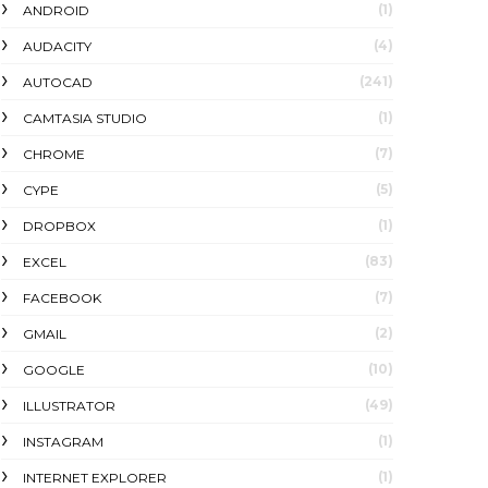
(1)
ANDROID
(4)
AUDACITY
(241)
AUTOCAD
(1)
CAMTASIA STUDIO
(7)
CHROME
(5)
CYPE
(1)
DROPBOX
(83)
EXCEL
(7)
FACEBOOK
(2)
GMAIL
(10)
GOOGLE
(49)
ILLUSTRATOR
(1)
INSTAGRAM
(1)
INTERNET EXPLORER