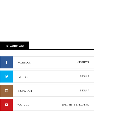
¡SÍGUENOS!
ME GUSTA
FACEBOOK
SEGUIR
TWITTER
SEGUIR
INSTAGRAM
SUSCRIBIRSE AL CANAL
YOUTUBE