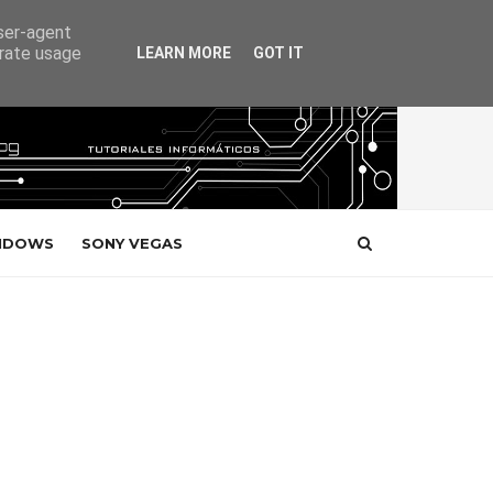
user-agent
erate usage
LEARN MORE
GOT IT
NDOWS
SONY VEGAS