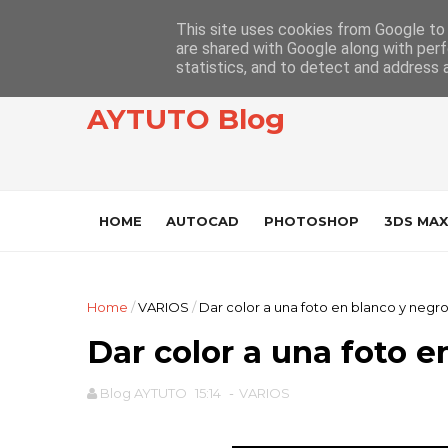
This site uses cookies from Google to d
are shared with Google along with perf
statistics, and to detect and address 
AYTUTO Blog
HOME
AUTOCAD
PHOTOSHOP
3DS MAX
Home
/
VARIOS
/
Dar color a una foto en blanco y negr
Dar color a una foto e
Blog AYTUTO
15:14
-
VARIOS