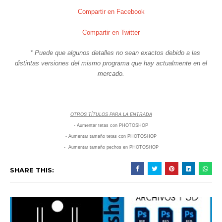
Compartir en Facebook
Compartir en Twitter
* Puede que algunos detalles no sean exactos debido a las
distintas versiones del mismo programa que hay actualmente en el
mercado.
OTROS TÍTULOS PARA LA ENTRADA
-
Aumentar tetas
con PHOTOSHOP
-
Aumentar tamaño tetas
con
PHOTOSHOP
-
Aumentar tamaño pechos
en PHOTOSHOP
SHARE THIS: