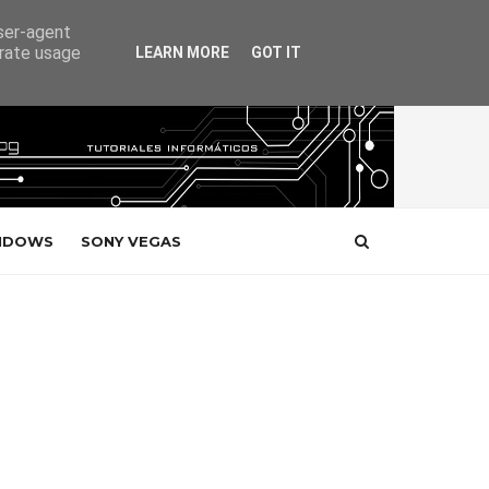
user-agent
erate usage
LEARN MORE
GOT IT
NDOWS
SONY VEGAS