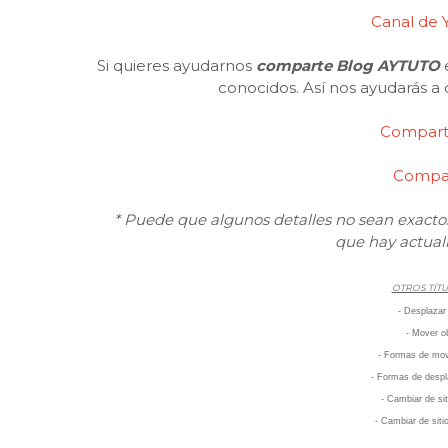
Canal de
Si quieres ayudarnos
comparte Blog AYTUTO
e
conocidos. Así nos ayudarás a 
Compart
Compar
* Puede que algunos detalles no sean exactos
que hay actual
OTROS TÍTU
- Desplaza
- Mover 
- Formas de mov
- Formas de despl
- Cambiar de sit
- Cambiar de siti