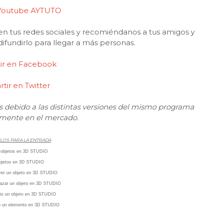
 Youtube AYTUTO
n tus redes sociales y recomiéndanos a tus amigos y
difundirlo para llegar a más personas.
ir en Facebook
tir en Twitter
 debido a las distintas versiones del mismo programa
mente en el mercado.
LOS PARA LA ENTRADA
r objetos en 3D STUDIO
objetos en 3D STUDIO
er un objeto
en 3D STUDIO
azar un objeto
en 3D STUDIO
io un objeto
en 3D STUDIO
o un elemento
en 3D STUDIO