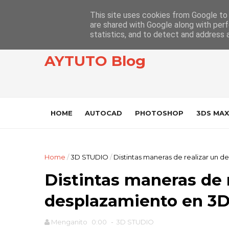
This site uses cookies from Google to d
are shared with Google along with perf
statistics, and to detect and address 
AYTUTO Blog
HOME
AUTOCAD
PHOTOSHOP
3DS MAX
Home
/
3D STUDIO
/
Distintas maneras de realizar un
Distintas maneras de 
desplazamiento en 3
Menganito
0:00
-
3D STUDIO