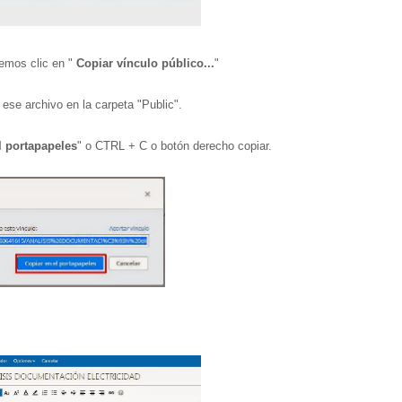
emos clic en "
Copiar vínculo público...
"
se archivo en la carpeta "Public".
l portapapeles
" o CTRL + C o botón derecho copiar.