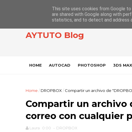
This site uses cookies from Google to d
are shared with Google along with perf
statistics, and to detect and address 
AYTUTO Blog
HOME
AUTOCAD
PHOTOSHOP
3DS MAX
Home
/
DROPBOX
/
Compartir un archivo de "DROPBOX
Compartir un archivo
correo con cualquier 
Laura
0:00
-
DROPBOX