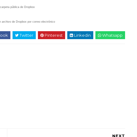
carpeta pública de Dropbox
archivo de Dropbox por correo electrónico
ook
Twitter
Pinterest
Linkedin
Whatsapp
NEXT