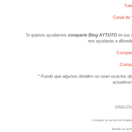
Tue
Canal de
Si quieres ayudarnos
comparte Blog AYTUTO
en tus 
nos ayudarás a difundi
Compart
Compar
* Puede que algunos detalles no sean exactos deb
actualmen
OTROS TÍTU
- Compartir un archivo de Dropbo
- Mandar un arch