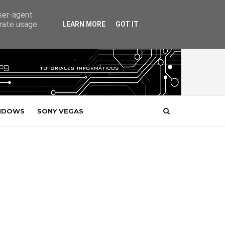
user-agent
erate usage
LEARN MORE
GOT IT
NDOWS
SONY VEGAS