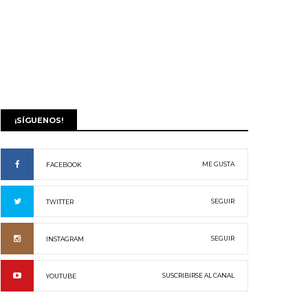
¡SÍGUENOS!
ME GUSTA
FACEBOOK
SEGUIR
TWITTER
SEGUIR
INSTAGRAM
SUSCRIBIRSE AL CANAL
YOUTUBE