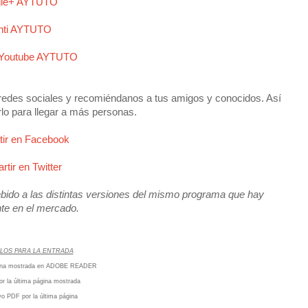
le+ AYTUTO
nti AYTUTO
 Youtube AYTUTO
redes sociales y recomiéndanos a tus amigos y conocidos. Así
rlo para llegar a más personas.
ir en Facebook
tir en Twitter
ido a las distintas versiones del mismo programa que hay
te en el mercado.
LOS PARA LA ENTRADA
ágina mostrada en ADOBE READER
or la última página mostrada
ivo PDF por la última página