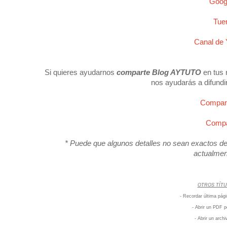
Goog
Tue
Canal de
Si quieres ayudarnos
comparte Blog AYTUTO
en tus 
nos ayudarás a difundi
Compart
Compar
* Puede que algunos detalles no sean exactos deb
actualmen
OTROS TÍTU
- Recordar última p
- Abrir un PDF p
- Abrir un arch