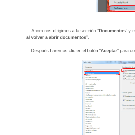
Ahora nos dirigimos a la sección "
Documentos
" y 
al volver a abrir documentos
".
Después haremos clic en el botón "
Aceptar
" para co