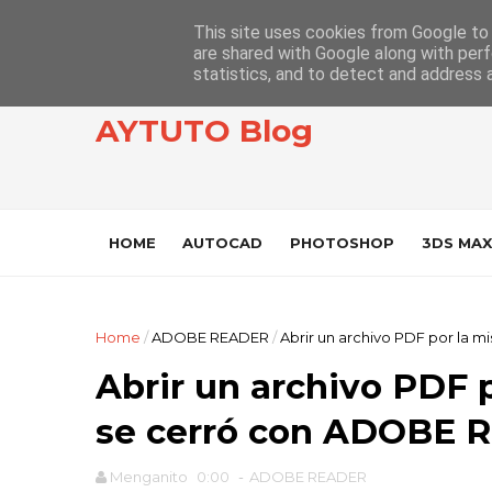
This site uses cookies from Google to d
are shared with Google along with perf
statistics, and to detect and address 
AYTUTO Blog
HOME
AUTOCAD
PHOTOSHOP
3DS MAX
Home
/
ADOBE READER
/
Abrir un archivo PDF por la
Abrir un archivo PDF 
se cerró con ADOBE 
Menganito
0:00
-
ADOBE READER