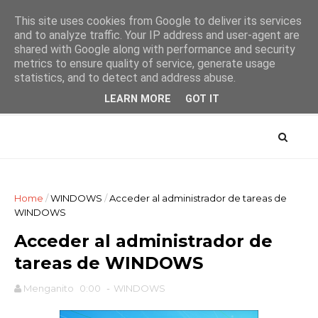
This site uses cookies from Google to deliver its services
and to analyze traffic. Your IP address and user-agent are
shared with Google along with performance and security
metrics to ensure quality of service, generate usage
AYTUTO Blog
statistics, and to detect and address abuse.
LEARN MORE
GOT IT
Home
/
WINDOWS
/
Acceder al administrador de tareas de
WINDOWS
Acceder al administrador de
tareas de WINDOWS
Menganito
0:00
-
WINDOWS