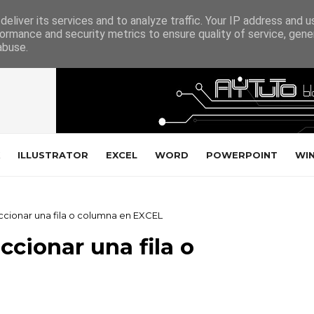
eliver its services and to analyze traffic. Your IP address and 
ormance and security metrics to ensure quality of service, gen
abuse.
ILLUSTRATOR
EXCEL
WORD
POWERPOINT
WI
cionar una fila o columna en EXCEL
cionar una fila o