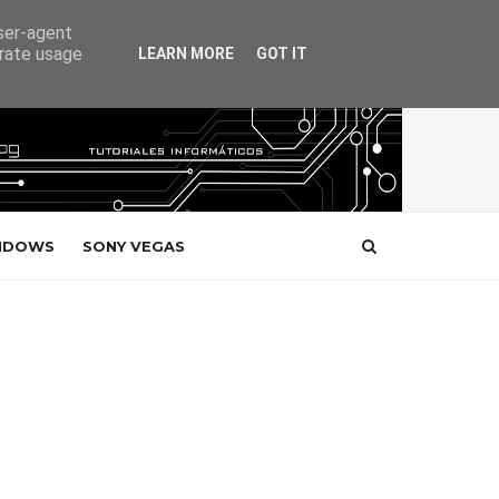
user-agent
erate usage
LEARN MORE
GOT IT
NDOWS
SONY VEGAS