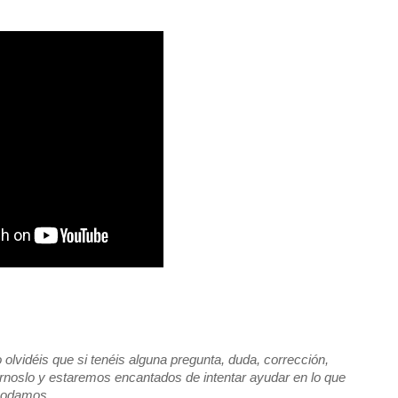
vidéis que si tenéis alguna pregunta, duda, corrección,
rnoslo y estaremos encantados de intentar ayudar en lo que
odamos.