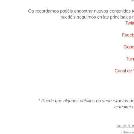
Os recordamos podéis encontrar nuevos contenidos t
puedéis seguirnos en las principales 
Twi
Face
Goog
Tue
Canal de
* Puede que algunos detalles no sean exactos deb
actualmen
OTROS TÍTU
-
Selecci