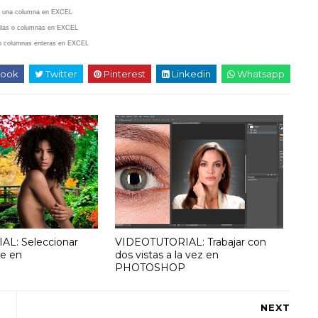
ar una columna en EXCEL
ilas
o columnas en EXCEL
 o columnas enteras en EXCEL
ook
Twitter
Pinterest
Linkedin
Whatsapp
L: Seleccionar
VIDEOTUTORIAL: Trabajar con
te en
dos vistas a la vez en
PHOTOSHOP
NEXT