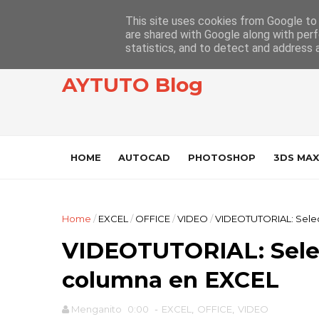
This site uses cookies from Google to d
are shared with Google along with perf
statistics, and to detect and address 
AYTUTO Blog
HOME
AUTOCAD
PHOTOSHOP
3DS MAX
Home
/
EXCEL
/
OFFICE
/
VIDEO
/
VIDEOTUTORIAL: Selec
VIDEOTUTORIAL: Selec
columna en EXCEL
Menganito
0:00
-
EXCEL
,
OFFICE
,
VIDEO