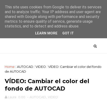
This site uses cookies from Google to deliver its services
and to analyze traffic. Your IP address and user-agent are
shared with Google along with performance and security
metrics to ensure quality of service, generate usage
AYTUTO Blog
statistics, and to detect and address abuse.
LEARN MORE
GOT IT
Home
/
AUTOCAD
/
VIDEO
/
VÍDEO: Cambiar el color del fondo
de AUTOCAD
VÍDEO: Cambiar el color del
fondo de AUTOCAD
Laura
0:00
-
AUTOCAD
,
VIDEO