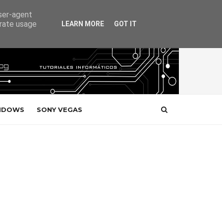
user-agent
erate usage
LEARN MORE
GOT IT
NDOWS
SONY VEGAS