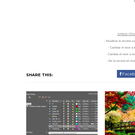
OTROS
TÍTU
- Visualizar la escena 
- Cambiar el visor 
- Cambiar el visor a 
- Ver la escena en m
Faceb
SHARE THIS: