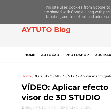
This site uses cookies from Google to d
are shared with Google along with perf
statistics, and to detect and address 
AYTUTO Blog
HOME
AUTOCAD
PHOTOSHOP
3DS MAX
Home
/
3D STUDIO
/
VIDEO
/
VÍDEO: Aplicar efecto graf
VÍDEO: Aplicar efecto 
visor de 3D STUDIO
Blog AYTUTO
0:00
-
3D STUDIO
,
VIDEO