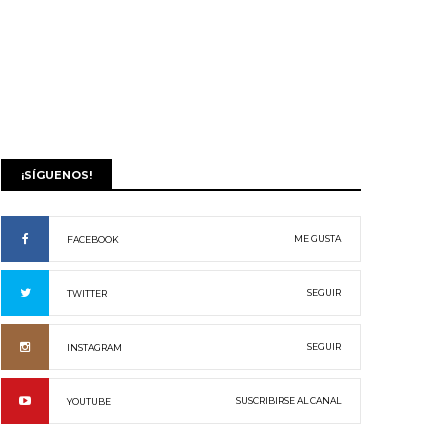
¡SÍGUENOS!
ME GUSTA
FACEBOOK
SEGUIR
TWITTER
SEGUIR
INSTAGRAM
SUSCRIBIRSE AL CANAL
YOUTUBE