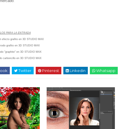
mercado.
LOS PARA LA ENTRADA
con efecto grafito en 3D STUDIO MAX
a modo grafito en 3D STUDIO MAX
modo "graphite" en 3D STUDIO MAX
odo carboncillo en 3D STUDIO MAX
ook
Twitter
Pinterest
Linkedin
Whatsapp