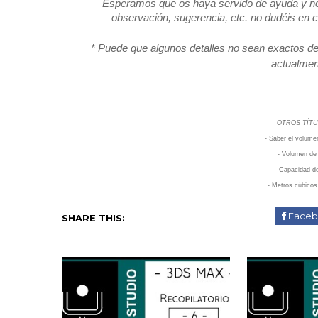
Esperamos que os haya servido de ayuda y no olv
observación, sugerencia, etc. no dudéis en
* Puede que algunos detalles no sean exactos de
actualmen
OTROS TÍTU
- Saber el volum
- Volumen de
- Capacidad d
- Metros cúbico
Faceb
SHARE THIS: