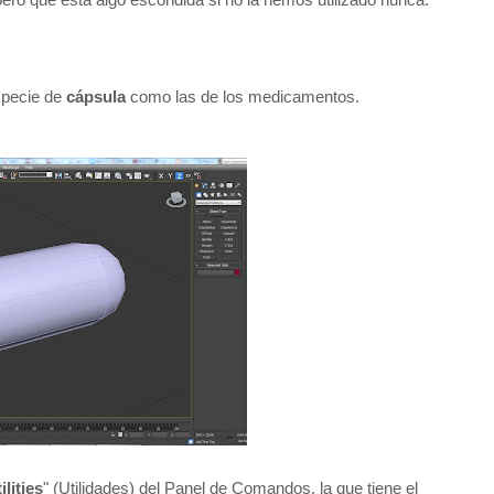
specie de
cápsula
como las de los medicamentos.
ilities
" (Utilidades) del Panel de Comandos, la que tiene el