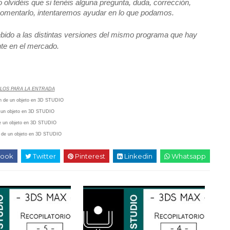
idéis que si tenéis alguna pregunta, duda, corrección,
 comentarlo, intentaremos ayudar en lo que podamos.
bido a las distintas versiones del mismo programa que hay
te en el mercado.
LOS PARA LA ENTRADA
en de un objeto en 3D STUDIO
 un objeto en 3D STUDIO
e un objeto en 3D STUDIO
s de un objeto en 3D STUDIO
ook
Twitter
Pinterest
Linkedin
Whatsapp