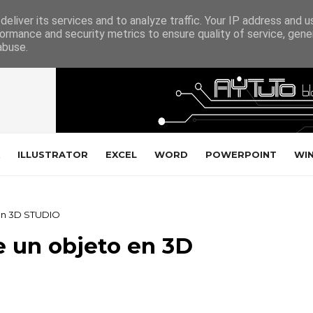
eliver its services and to analyze traffic. Your IP address and 
ormance and security metrics to ensure quality of service, gen
abuse.
ILLUSTRATOR
EXCEL
WORD
POWERPOINT
WI
 en 3D STUDIO
e un objeto en 3D