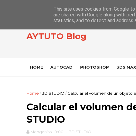
This site uses cookies from Google to d
are shared with Google along with perf
statistics, and to detect and address 
AYTUTO Blog
HOME
AUTOCAD
PHOTOSHOP
3DS MAX
Home
/
3D STUDIO
/
Calcular el volumen de un objeto
Calcular el volumen d
STUDIO
Menganito
0:00
-
3D STUDIO