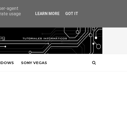
user-agent
erate usage
LEARN MORE
GOT IT
NDOWS
SONY VEGAS