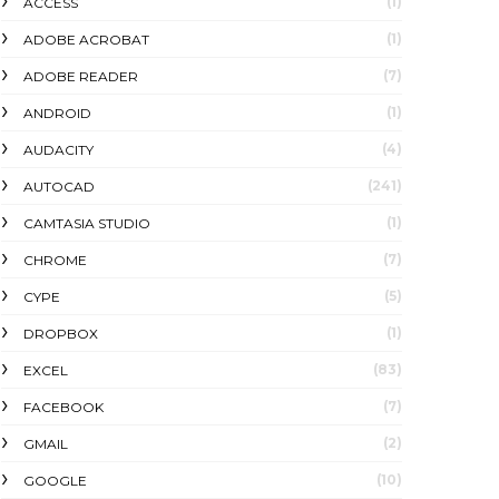
(1)
ACCESS
(1)
ADOBE ACROBAT
(7)
ADOBE READER
(1)
ANDROID
(4)
AUDACITY
(241)
AUTOCAD
(1)
CAMTASIA STUDIO
(7)
CHROME
(5)
CYPE
(1)
DROPBOX
(83)
EXCEL
(7)
FACEBOOK
(2)
GMAIL
(10)
GOOGLE