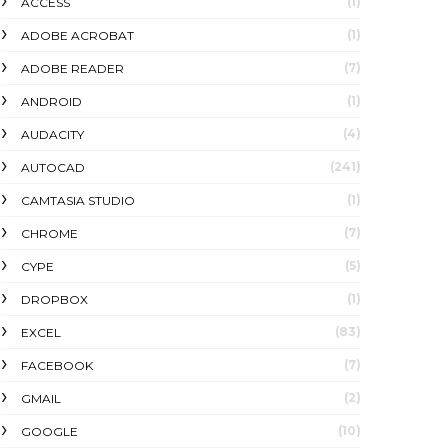
(1)
ACCESS
(1)
ADOBE ACROBAT
(7)
ADOBE READER
(1)
ANDROID
(4)
AUDACITY
(241)
AUTOCAD
(1)
CAMTASIA STUDIO
(7)
CHROME
(5)
CYPE
(1)
DROPBOX
(83)
EXCEL
(7)
FACEBOOK
(2)
GMAIL
(10)
GOOGLE