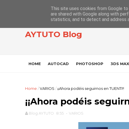
This site uses cookies from Google to d
are shared with Google along with perf
statistics, and to detect and address 
AYTUTO Blog
HOME
AUTOCAD
PHOTOSHOP
3DS MAX
Home
/
VARIOS
/
¡¡Ahora podéis seguirnos en TUENTI!!
¡¡Ahora podéis seguir
Blog AYTUTO
8:55
-
VARIOS