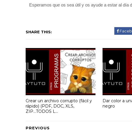
Esperamos que os sea útil y os ayude a estar al día d
Faceb
SHARE THIS:
Crear un archivo corrupto (fácil y
Dar color a un
rápido) (PDF, DOC, XLS,
negro
ZIP...TODOS L...
PREVIOUS