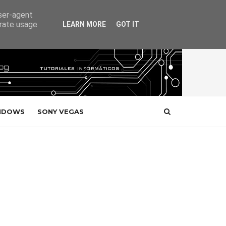
user-agent
erate usage
LEARN MORE
GOT IT
NDOWS
SONY VEGAS